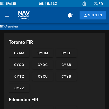
05:15:23Z
FR
NC-SPACES
SIGN IN
NC-Aeroview
Toronto FIR
CYAM
CYHM
CYKF
CYOO
CYQG
CYSB
CYTZ
CYXU
CYYB
CYYZ
Edmonton FIR