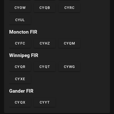
CYOW
CYQB
CYRC
CYUL
Moncton FIR
CYFC
CYHZ
CYQM
Winnipeg FIR
CYQR
CYQT
CYWG
CYXE
Gander FIR
CYQX
CYYT